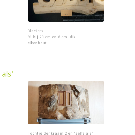
Bloeiers
91 bij 23 cm en 6 cm. dik
eikenhout
als'
Tochtig denkraam 2 en 'Zelfs als'