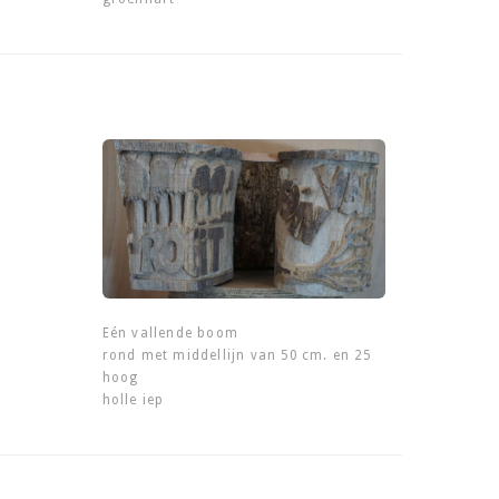
Eén vallende boom
rond met middellijn van 50 cm. en 25
hoog
holle iep