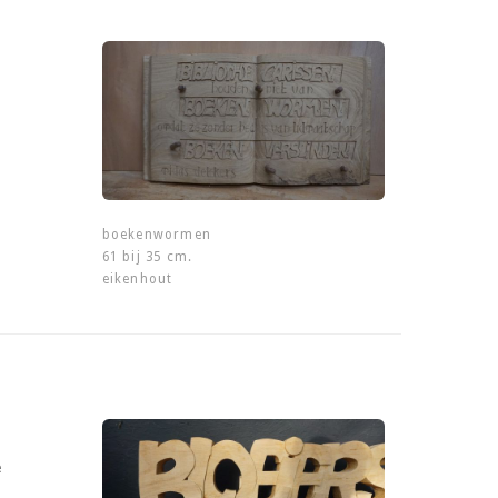
boekenwormen
61 bij 35 cm.
eikenhout
e